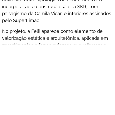
incorporação e construção são da SKR, com
paisagismo de Camila Vicari e interiores assinados
pelo SuperLimão.
No projeto, a Felli aparece como elemento de
valorização estética e arquitetônica, aplicada em
revestimentos e forros externos que reforçam a
identidade contemporânea do edifício. Foi
utilizado o perfil Slim 120x10mm, na cor Mel,
trazendo a aparência natural da madeira com a
tecnologia, durabilidade e baixa manutenção do
WPC Felli.
A escolha do material contribui para uma fachada
mais acolhedora, sofisticada e resistente ao
tempo, criando contraste com os demais
elementos da construção e ampliando a sensação